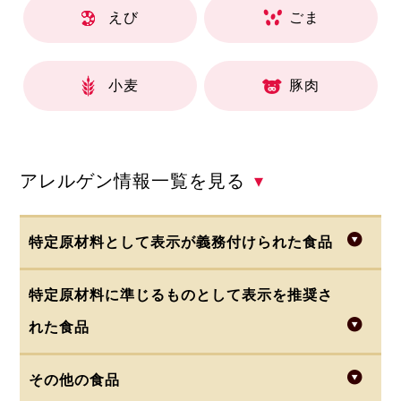
えび
ごま
小麦
豚肉
アレルゲン情報一覧を見る
▾
特定原材料として表示が義務付けられた食品
特定原材料に準じるものとして表示を推奨さ
・小麦
・乳(乳製品)
・卵
・そば
・落花生
れた食品
・えび
・かに
・くるみ
その他の食品
・あわび
・いか
・いくら
・さけ
・さば