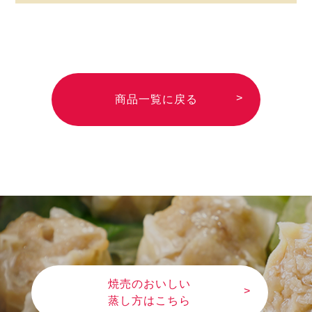
・牛肉
・鶏肉
・豚肉
・大豆
・オレンジ
・魚介類 (どの種類の魚介類を原料に使用
・キウイフルーツ
・もも
・やまいも
しているか特定できない場合に表示して
・りんご
・ゼラチン
・バナナ
・ごま
います)
・カシューナッツ
・アーモンド
商品一覧に戻る
・マカダミアナッツ
焼売のおいしい
蒸し方はこちら