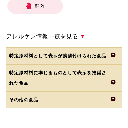
鶏肉
アレルゲン情報一覧を見る
▾
特定原材料として表示が義務付けられた食品
特定原材料に準じるものとして表示を推奨さ
・小麦
・乳(乳製品)
・卵
・そば
・落花生
れた食品
・えび
・かに
・くるみ
その他の食品
・あわび
・いか
・いくら
・さけ
・さば
・牛肉
・鶏肉
・豚肉
・大豆
・オレンジ
・魚介類 (どの種類の魚介類を原料に使用
・キウイフルーツ
・もも
・やまいも