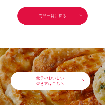
しているか特定できない場合に表示して
・りんご
・ゼラチン
・バナナ
・ごま
います)
・カシューナッツ
・アーモンド
商品一覧に戻る
・マカダミアナッツ
餃子のおいしい
焼き方はこちら