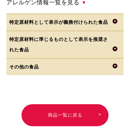
アレルゲン情報一覧を見る
▾
特定原材料として表示が義務付けられた食品
特定原材料に準じるものとして表示を推奨さ
・小麦
・乳(乳製品)
・卵
・そば
・落花生
れた食品
・えび
・かに
・くるみ
その他の食品
・あわび
・いか
・いくら
・さけ
・さば
・牛肉
・鶏肉
・豚肉
・大豆
・オレンジ
・魚介類 (どの種類の魚介類を原料に使用
・キウイフルーツ
・もも
・やまいも
しているか特定できない場合に表示して
・りんご
・ゼラチン
・バナナ
・ごま
います)
・カシューナッツ
・アーモンド
商品一覧に戻る
・マカダミアナッツ