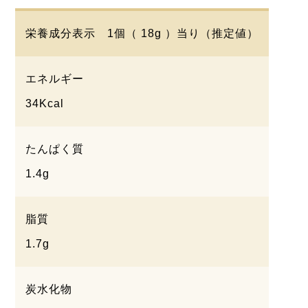
栄養成分表示 1個（ 18g ）当り（推定値）
エネルギー
34Kcal
たんぱく質
1.4g
脂質
1.7g
炭水化物